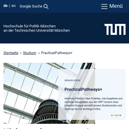
Menü
de
en
Google Suche
Hochschule für Politik München
an der Technischen Universität München
Startseite
Studium
PracticalPathways+