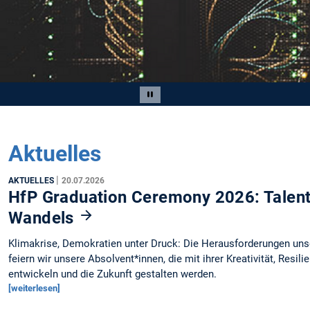
Slide 2 von 3
Carousel pausieren
Aktuelles
|
AKTUELLES
20.07.2026
HfP Graduation Ceremony 2026: Talente
Wandels
Klimakrise, Demokratien unter Druck: Die Herausforderungen unser
feiern wir unsere Absolvent*innen, die mit ihrer Kreativität, Res
entwickeln und die Zukunft gestalten werden.
[weiterlesen]