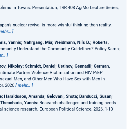
oblems in Towns.
Presentation, TRR 408 AgiMo Lecture Series,
apan’s nuclear revival is more wishful thinking than reality.
mehr…
aris, Yannis; Nahrgang, Mia; Weidmann, Nils B.; Roberts,
mmunity Understand the Community Guidelines?
Policy &amp;
hr…
ov, Nikolay; Schmidt, Daniel; Ustinov, Gennadii; German,
Intimate Partner Violence Victimization and HIV PrEP
sexual Men, and Other Men Who Have Sex with Men in
or, 2026
mehr…
le; Haraldsson, Amanda; Gelovani, Shota; Banducci, Susan;
 Theocharis, Yannis:
Research challenges and training needs
ical science research.
European Political Science, 2026, 1-13