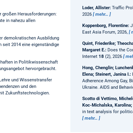
Loder, Allister:
Traffic Pr
vor großen Herausforderungen:
2026
mehr…
te in nahezu allen
Koppenborg, Florentine:
J
East Asia Forum, 2026,
 der demokratischen Ausbildung
Quint, Friederike; Theoch
 seit 2014 eine eigenständige
Margaret E.:
Does the Co
Internet
18
(2), 2026
me
haften in Politikwissenschaft
Hong, Chenglin; Lunchenk
ldungsangebot hervorgebracht.
Elena; Steinert, Janina I.:
 Lehre und Wissenstransfer
Adherence Among Gay, Bi
ependenzen und den
Ukraine.
AIDS and Behavi
it Zukunftstechnologien.
Scotto di Vettimo, Miche
Koc-Michalska, Karolina;
in text analysis for polit
mehr…