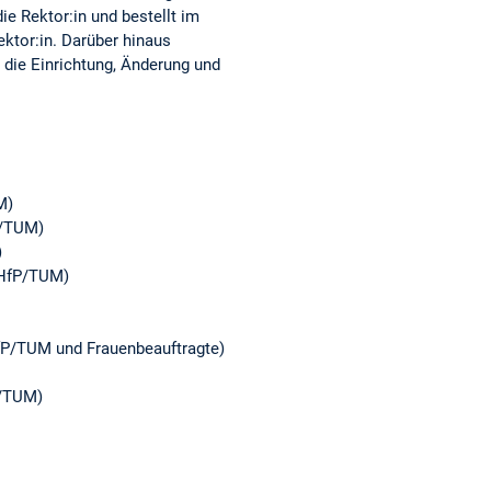
e Rektor:in und bestellt im
ktor:in. Darüber hinaus
 die Einrichtung, Änderung und
.
M)
P/TUM)
)
(HfP/TUM)
fP/TUM und Frauenbeauftragte)
P/TUM)