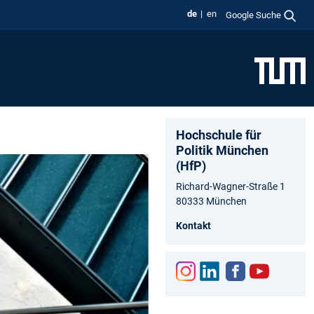
de
en
Google Suche
Hochschule für
Politik München
(HfP)
Richard-Wagner-Straße 1
80333 München
Kontakt
Inst
Link
Fac
You
agr
edIn
ebo
tub