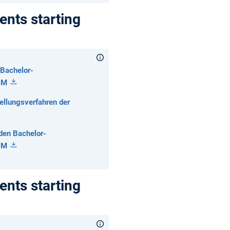
ents starting
 Bachelor-
TUM
llungsverfahren der
den Bachelor-
TUM
ents starting