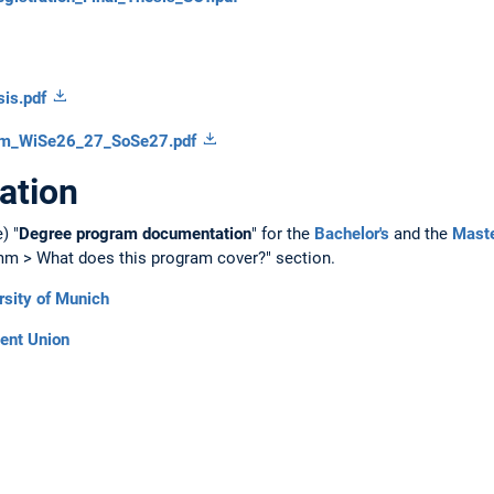
is.pdf
m_WiSe26_27_SoSe27.pdf
ation
) "
Degree program documentation
" for the
Bachelor's
and the
Maste
mm > What does this program cover?" section.
rsity of Munich
dent Union