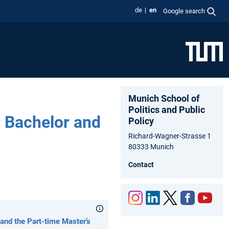
de
en
Google search
Munich School of
Politics and Public
r Bachelor and
Policy
Richard-Wagner-Strasse 1
80333 Munich
Contact
Inst
Link
Twit
Fac
You
and the Part-time Master’s
agr
edIn
ter
ebo
tub