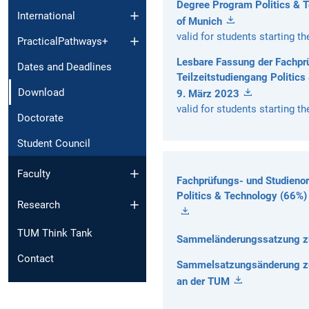
Degree Program Politics & Te
International
of Munich
valid for students starting t
PracticalPathways+
Lesbare Fassung der Fachprü
Dates and Deadlines
Teilzeitstudiengang Politic
Download
9. März 2023
valid for students starting t
Doctorate
Student Council
Faculty
Fachprüfungs- und Studienor
Politics & Technology (66%) 
Research
TUM Think Tank
Sammeländerungssatzung zur
Contact
Sammelsatzungsänderung zur
an der TUM