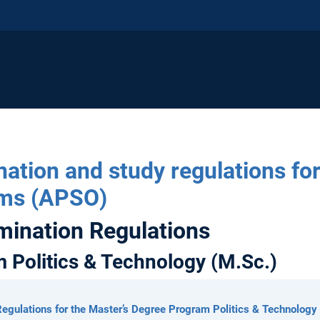
ation and study regulations fo
ams (APSO)
mination Regulations
 Politics & Technology (M.Sc.)
gulations for the Master’s Degree Program Politics & Technology 