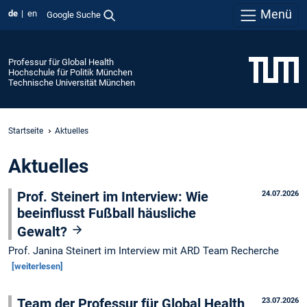
Menü
de
en
Google Suche
Professur für Global Health
Hochschule für Politik München
Technische Universität München
Startseite
Aktuelles
Aktuelles
Prof. Steinert im Interview: Wie
24.07.2026
beeinflusst Fußball häusliche
Gewalt?
Prof. Janina Steinert im Interview mit ARD Team Recherche
[weiterlesen]
Team der Professur für Global Health
23.07.2026