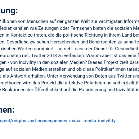
bung:
Millionen von Menschen auf der ganzen Welt zur wichtigsten Informa
edienkanälen wie Zeitungen oder Fernsehen bieten die sozialen Med
gen in Kontakt zu treten, die die politische Richtung in ihrem Land 
men, Gespräche zwischen Herrschenden und Beherrschten zu schaff
oxischen Worten dominiert - so sehr, dass der Dienst für Gesundhei
eordneten riet, Twitter 2018 zu verlassen. Warum aber ist das eine 
gen - von Incivility in den sozialen Medien? Dieses Projekt zielt dar
ge auf sozialen Medien erstellen und ob diese Politiker*innen tatsä
e als Antwort erhalten. Unter Verwendung von Daten aus Twitter und
methoden wird das Projekt die affektive Polarisierung und Inzivilitä
Reaktionen der Öffentlichkeit auf die Polarisierung und Inzivilität 
nen:
project/origins-and-consequences-social-media-incivility