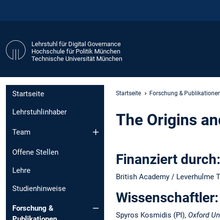
Lehrstuhl für Digital Governance
Hochschule für Politik München
Technische Universität München
Startseite
Startseite
Forschung & Publikatione
Lehrstuhlinhaber
The Origins an
Team
Offene Stellen
Finanziert durch
Lehre
British Academy / Leverhulme T
Studienhinweise
Wissenschaftler:
Forschung &
Spyros Kosmidis (PI),
Oxford Un
Publikationen