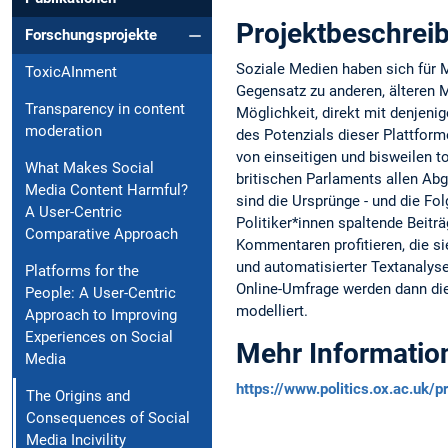
Projektbeschrei
Forschungsprojekte
Soziale Medien haben sich für 
ToxicAInment
Gegensatz zu anderen, älteren M
Transparency in content
Möglichkeit, direkt mit denjeni
moderation
des Potenzials dieser Plattfor
von einseitigen und bisweilen t
What Makes Social
britischen Parlaments allen Abg
Media Content Harmful?
sind die Ursprünge - und die Fol
A User-Centric
Politiker*innen spaltende Beiträ
Comparative Approach
Kommentaren profitieren, die si
und automatisierter Textanalyse
Platforms for the
Online-Umfrage werden dann die 
People: A User-Centric
modelliert.
Approach to Improving
Experiences on Social
Mehr Informatio
Media
https://www.politics.ox.ac.uk/
The Origins and
Consequences of Social
Media Incivility