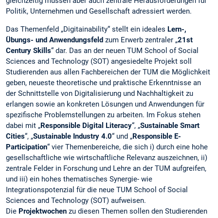
gleichzeitig müssen aber auch zentrale Herausforderungen für
Politik, Unternehmen und Gesellschaft adressiert werden.
Das Themenfeld „Digitainability“ stellt ein ideales
Lern-,
Übungs- und Anwendungsfeld
zum Erwerb zentraler „
21st
Century Skills
“ dar. Das an der neuen TUM School of Social
Sciences and Technology (SOT) angesiedelte Projekt soll
Studierenden aus allen Fachbereichen der TUM die Möglichkeit
geben, neueste theoretische und praktische Erkenntnisse an
der Schnittstelle von Digitalisierung und Nachhaltigkeit zu
erlangen sowie an konkreten Lösungen und Anwendungen für
spezifische Problemstellungen zu arbeiten. Im Fokus stehen
dabei mit „
Responsible Digital Literacy
“, „
Sustainable Smart
Cities
“, „
Sustainable Industry 4.0
“ und „
Responsible E-
Participation
“ vier Themenbereiche, die sich i) durch eine hohe
gesellschaftliche wie wirtschaftliche Relevanz auszeichnen, ii)
zentrale Felder in Forschung und Lehre an der TUM aufgreifen,
und iii) ein hohes thematisches Synergie- wie
Integrationspotenzial für die neue TUM School of Social
Sciences and Technology (SOT) aufweisen.
Die
Projektwochen
zu diesen Themen sollen den Studierenden