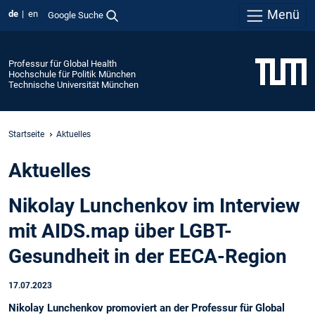
Menü
de
en
Google Suche
Professur für Global Health
Hochschule für Politik München
Technische Universität München
Startseite
Aktuelles
Aktuelles
Nikolay Lunchenkov im Interview
mit AIDS.map über LGBT-
Gesundheit in der EECA-Region
17.07.2023
Nikolay Lunchenkov promoviert an der Professur für Global