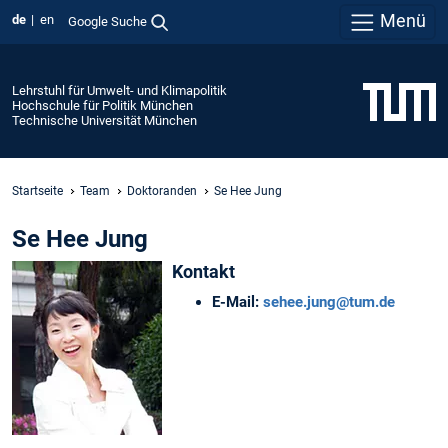
Menü
de
en
Google Suche
Lehrstuhl für Umwelt- und Klimapolitik
Hochschule für Politik München
Technische Universität München
Startseite
Team
Doktoranden
Se Hee Jung
Se Hee Jung
Kontakt
E-Mail:
sehee.jung@tum.de