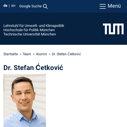
Menü
de
en
Google Suche
Lehrstuhl für Umwelt- und Klimapolitik
Hochschule für Politik München
Technische Universität München
Startseite
Team
Alumni
Dr. Stefan Ćetković
Dr. Stefan Ćetković