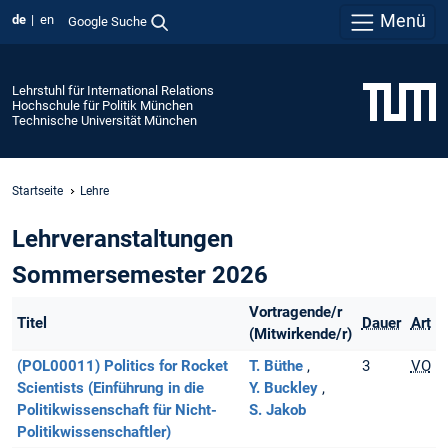
Menü
de
en
Google Suche
Lehrstuhl für International Relations
Hochschule für Politik München
Technische Universität München
Startseite
Lehre
Lehrveranstaltungen
Sommersemester 2026
Vortragende/r
Titel
Dauer
Art
(Mitwirkende/r)
(POL00011) Politics for Rocket
T. Büthe
3
VO
Scientists (Einführung in die
Y. Buckley
Politikwissenschaft für Nicht-
S. Jakob
Politikwissenschaftler)