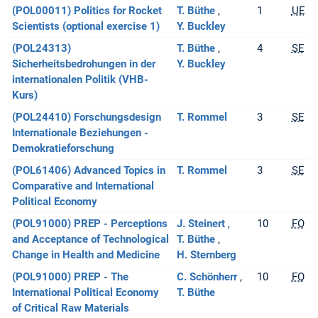
(POL00011) Politics for Rocket
T. Büthe
1
UE
Scientists (optional exercise 1)
Y. Buckley
(POL24313)
T. Büthe
4
SE
Sicherheitsbedrohungen in der
Y. Buckley
internationalen Politik (VHB-
Kurs)
(POL24410) Forschungsdesign
T. Rommel
3
SE
Internationale Beziehungen -
Demokratieforschung
(POL61406) Advanced Topics in
T. Rommel
3
SE
Comparative and International
Political Economy
(POL91000) PREP - Perceptions
J. Steinert
10
FO
and Acceptance of Technological
T. Büthe
Change in Health and Medicine
H. Sternberg
(POL91000) PREP - The
C. Schönherr
10
FO
International Political Economy
T. Büthe
of Critical Raw Materials