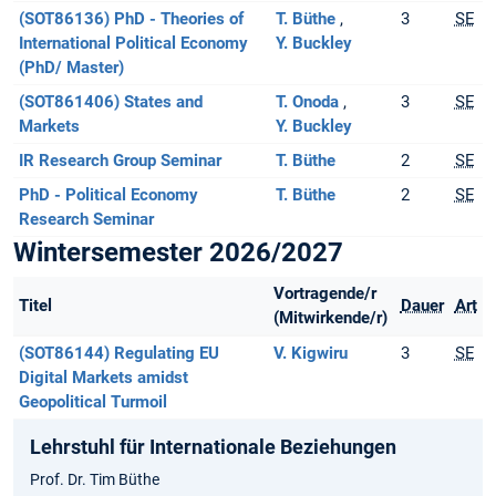
(SOT86136) PhD - Theories of
T. Büthe
3
SE
International Political Economy
Y. Buckley
(PhD/ Master)
(SOT861406) States and
T. Onoda
3
SE
Markets
Y. Buckley
IR Research Group Seminar
T. Büthe
2
SE
PhD - Political Economy
T. Büthe
2
SE
Research Seminar
Wintersemester 2026/2027
Vortragende/r
Titel
Dauer
Art
(Mitwirkende/r)
(SOT86144) Regulating EU
V. Kigwiru
3
SE
Digital Markets amidst
Geopolitical Turmoil
Lehrstuhl für Internationale Beziehungen
Prof. Dr. Tim Büthe