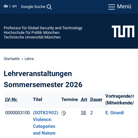
Menü
de
en
Google Suche
Professur für Global Security and Technology
Hochschule für Politik München
Technische Universität München
Startseite
Lehre
Lehrveranstaltungen
Sommersemester 2026
Vortragende/r
LV-Nr.
Titel
Termine
Art
Dauer
(Mitwirkende/r)
0000003100
(SOT82902)
SE
2
E. Girardi
Violence:
Categories
and Nature