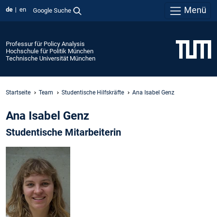
Menü
de
en
Google Suche
Professur für Policy Analysis
Hochschule für Politik München
Technische Universität München
Startseite
Team
Studentische Hilfskräfte
Ana Isabel Genz
Ana Isabel Genz
Studentische Mitarbeiterin