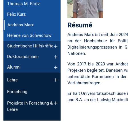
Thomas M. Klotz
Felix Kurz
Ré­su­mé
Andreas Marx
Andreas Marx ist seit Juni 202
Helene von Schwichow
an der Hochschule für Poli
Studentische Hilfskräfte
Digitalisierungsprozessen in 
Nationen.
Doktorand:innen
Von 2017 bis 2023 war Andreas
Alumni
Projekten begleitet. Daneben w
unterstützte Kommunen in der
Lehre
Verfahrensfragen.
Forschung
Er hält Universitätsabschlüsse
und B.A. an der Ludwig-Maximil
Projekte in Forschung &
Lehre