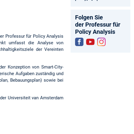
Folgen Sie
der Professur für
Policy Analysis
r Professur für Policy Analysis
nkt umfasst die Analyse von
haltigkeitsziele der Vereinten
Fac
You
Inst
ebo
tub
agr
ok
e
am
der Konzeption von Smart-City-
nerische Aufgaben zuständig und
lan, Bebauungsplan) sowie bei
 der Universiteit van Amsterdam