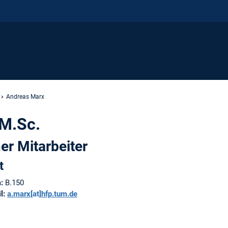
Andreas Marx
M.Sc.
er Mitarbeiter
t
:
B.150
l:
a.marx
[at]
hfp.tum.de