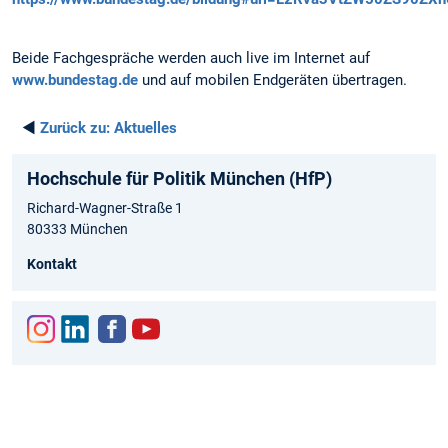
Beide Fachgespräche werden auch live im Internet auf
www.bundestag.de
und auf mobilen Endgeräten übertragen.
◄
Zurück zu:
Aktuelles
Hochschule für Politik München (HfP)
Richard-Wagner-Straße 1
80333 München
Kontakt
Inst
Link
Fac
You
agr
edIn
ebo
tub
am
ok
e