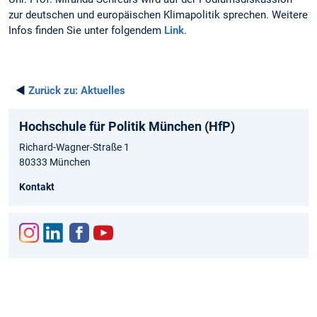
zur deutschen und europäischen Klimapolitik sprechen. Weitere
Infos finden Sie unter folgendem
Link
.
◄
Zurück zu:
Aktuelles
Hochschule für Politik München (HfP)
Richard-Wagner-Straße 1
80333 München
Kontakt
Inst
Link
Fac
You
agr
edIn
ebo
tub
am
ok
e