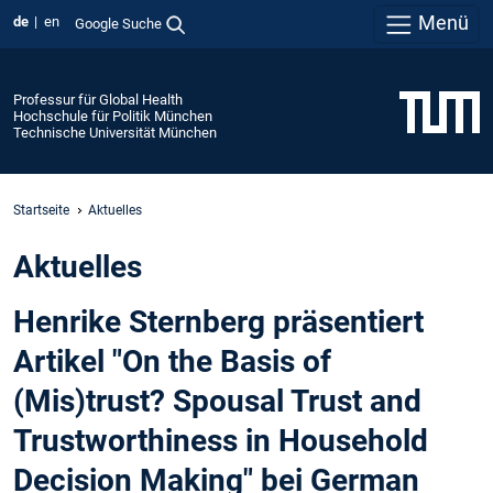
Menü
de
en
Google Suche
Professur für Global Health
Hochschule für Politik München
Technische Universität München
Startseite
Aktuelles
Aktuelles
Henrike Sternberg präsentiert
Artikel "On the Basis of
(Mis)trust? Spousal Trust and
Trustworthiness in Household
Decision Making" bei German