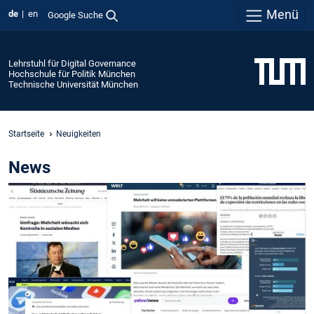
Menü
de
en
Google Suche
Lehrstuhl für Digital Governance
Hochschule für Politik München
Technische Universität München
Startseite
Neuigkeiten
News